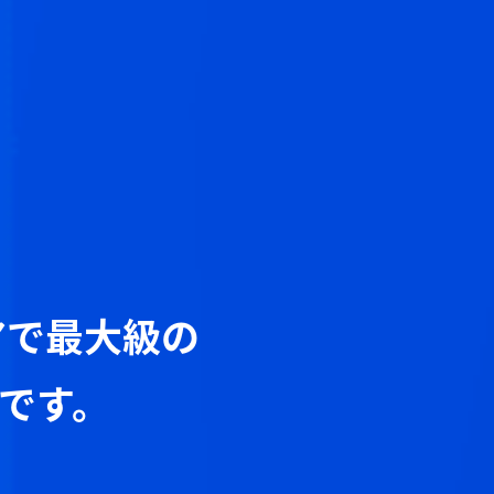
アで
最大級の
です。